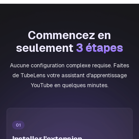
Commencez en
3 étapes
seulement
3 étapes
Aucune configuration complexe requise. Faites
de TubeLens votre assistant d'apprentissage
YouTube en quelques minutes.
01
Installer l'extension