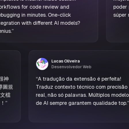
workflows for code review and
debugging in minutes. One-click
integration with different AI models?
Genius.
”
Lucas Oliveira
Desenvolvedor Web
“
A tradução da extensão é perfeita!
Traduz contexto técnico com precisão
real, não só palavras. Múltiplos modelos
de AI sempre garantem qualidade top.
”