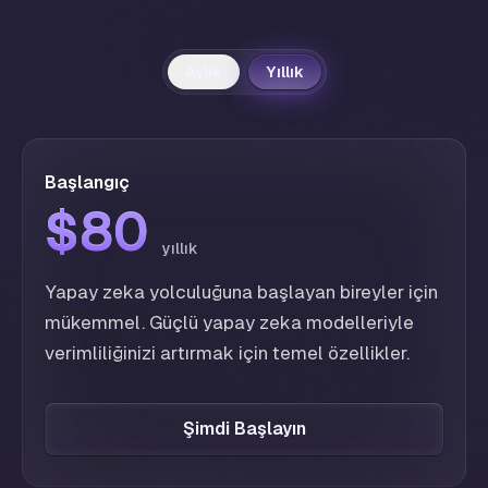
Aylık
Yıllık
Başlangıç
$80
$80
yıllık
Yapay zeka yolculuğuna başlayan bireyler için
mükemmel. Güçlü yapay zeka modelleriyle
verimliliğinizi artırmak için temel özellikler.
Şimdi Başlayın