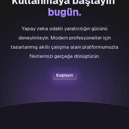
kullanmaya başlayın
bugün.
bugün.
Yapay zeka odaklı yaratıcılığın gücünü
deneyimleyin. Modern profesyoneller için
tasarlanmış akıllı çalışma alanı platformumuzla
fikirlerinizi gerçeğe dönüştürün.
Başlayın