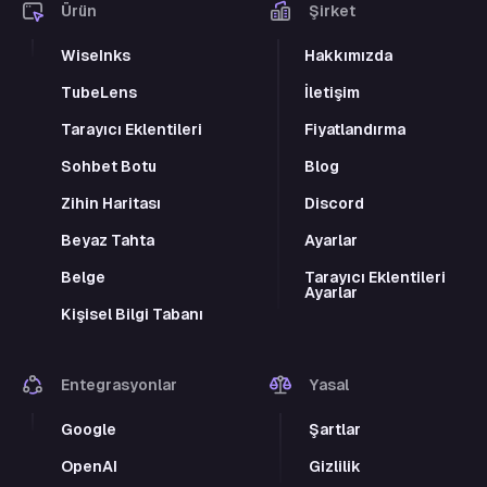
Ürün
Şirket
WiseInks
Hakkımızda
TubeLens
İletişim
Tarayıcı Eklentileri
Fiyatlandırma
Sohbet Botu
Blog
Zihin Haritası
Discord
Beyaz Tahta
Ayarlar
Belge
Tarayıcı Eklentileri
Ayarlar
Kişisel Bilgi Tabanı
Entegrasyonlar
Yasal
Google
Şartlar
OpenAI
Gizlilik