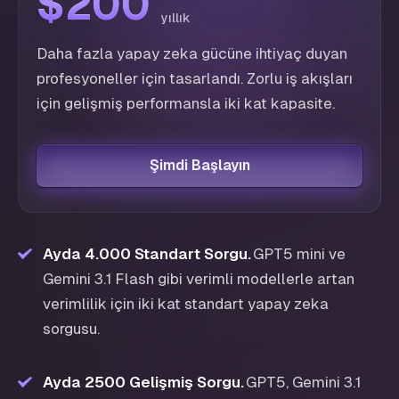
$200
$200
yıllık
Daha fazla yapay zeka gücüne ihtiyaç duyan
profesyoneller için tasarlandı. Zorlu iş akışları
için gelişmiş performansla iki kat kapasite.
Şimdi Başlayın
Ayda 4.000 Standart Sorgu
.
GPT5 mini ve
Gemini 3.1 Flash gibi verimli modellerle artan
verimlilik için iki kat standart yapay zeka
sorgusu.
Ayda 2500 Gelişmiş Sorgu
.
GPT5, Gemini 3.1