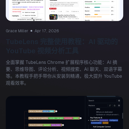
Grace Miller
Apr 17, 2026
TubeLens 完整使用教程：AI 驱动的
YouTube 视频分析工具
全面掌握 TubeLens Chrome 扩展程序核心功能：AI 摘
要、思维导图、评论分析、视频搜索、AI 聊天、双语字幕
等。本教程手把手带你从安装到精通，极大提升 YouTube
观看效率。