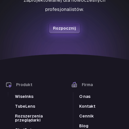
profesjonalistów.
Rozpocznij
Produkt
Firma
WiseInks
O nas
TubeLens
Kontakt
Rozszerzenia
Cennik
przeglądarki
Blog