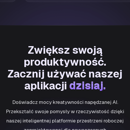
Zwiększ swoją
produktywność.
Zacznij używać naszej
dzisiaj.
aplikacji
dzisiaj.
Doświadcz mocy kreatywności napędzanej AI.
Przekształć swoje pomysły w rzeczywistość dzięki
naszej inteligentnej platformie przestrzeni roboczej
zaprojektowanej dla nowoczesnych