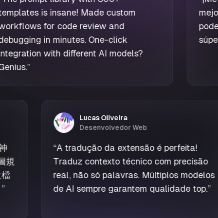
templates is insane! Made custom
e
workflows for code review and
al
debugging in minutes. One-click
integration with different AI models?
Genius.
”
Lucas Oliveira
Desenvolvedor Web
A tradução da extensão é perfeita!
“
Wise
raduz contexto técnico com precisão
brain
eal, não só palavras. Múltiplos modelos
every
e AI sempre garantem qualidade top.
”
outpu
got w