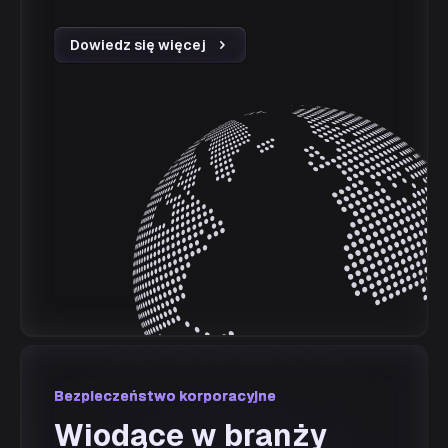
Dowiedz się więcej
Bezpieczeństwo korporacyjne
Bezpieczeństwo korporacyjne
Wiodące w branży