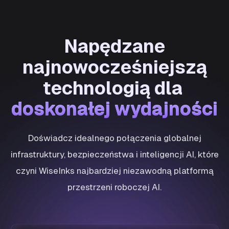
Napędzane
najnowocześniejszą
technologią dla
doskonałej wydajności
doskonałej wydajności
Doświadcz idealnego połączenia globalnej
infrastruktury, bezpieczeństwa i inteligencji AI, które
czyni WiseInks najbardziej niezawodną platformą
przestrzeni roboczej AI.