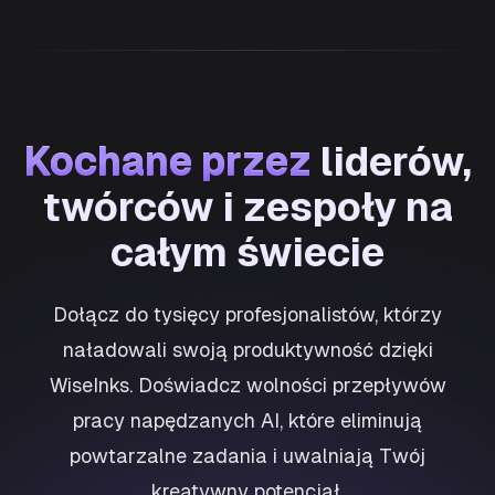
Kochane przez
Kochane przez
liderów,
twórców i zespoły na
całym świecie
Dołącz do tysięcy profesjonalistów, którzy
naładowali swoją produktywność dzięki
WiseInks. Doświadcz wolności przepływów
pracy napędzanych AI, które eliminują
powtarzalne zadania i uwalniają Twój
kreatywny potencjał.