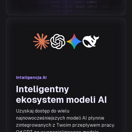
Inteligencja AI
Inteligencja AI
Inteligentny
ekosystem modeli AI
Uzyskaj dostęp do wielu
najnowocześniejszych modeli AI płynnie
zintegrowanych z Twoim przepływem pracy.