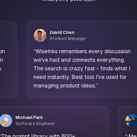
David Chen
Product Manager
WiseInks remembers every discussion
“
瀏覽
e've had and connects everything.
以快
he search is crazy fast - finds what I
能直
eed instantly. Best tool I've used for
升了
anaging product ideas.
”
Michael Park
Software Engineer
“
The prompt library with 800+