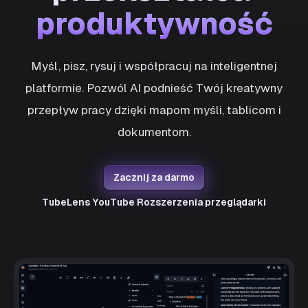
produktywność
produktywność
Myśl, pisz, rysuj i współpracuj na inteligentnej
platformie. Pozwól AI podnieść Twój kreatywny
przepływ pracy dzięki mapom myśli, tablicom i
dokumentom.
Zacznij za darmo
TubeLens YouTube
Rozszerzenia przeglądarki