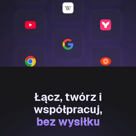
Łącz, twórz i
współpracuj
,
bez wysiłku
bez wysiłku